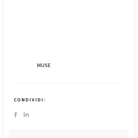
Un breve ed emozionante viaggio nel tempo
per scoprire la vita dei nostri antenati
preistorici: cacciatori, sciamani, battute di
caccia dell’epoca protostorica.‬ Il video
completo è esposto nella sezione di preistoria
alpina del
MUSE
(piano +1).
CONDIVIDI: