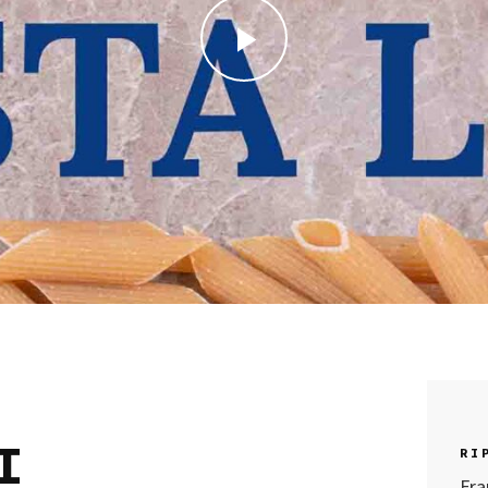
I
RI
Fra