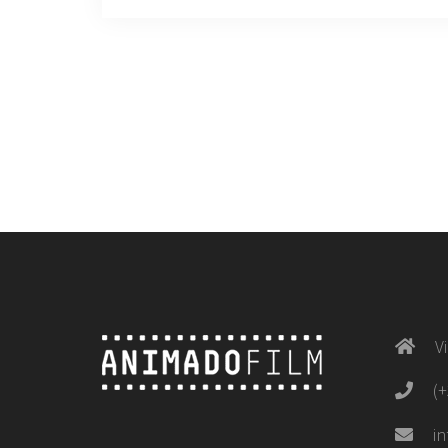
V
(
i