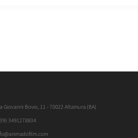
ia Giovanni Bovio, 11 - 70022 Altamura (BA)
+39) 3491278834
nfo@animadofilm.com