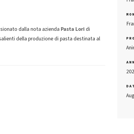
MO
Fra
ssionato dalla nota azienda
Pasta Lori
di
salienti della produzione di pasta destinata al
PR
Ani
AN
20
DA
Aug