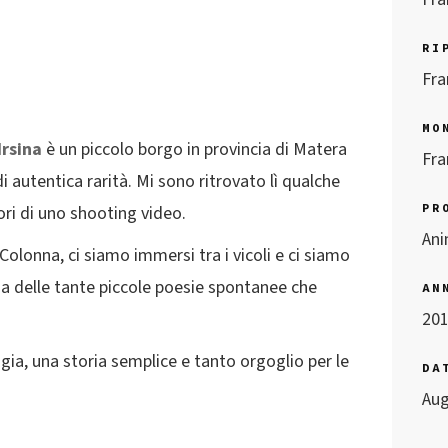
RI
Fra
MO
Irsina
è un piccolo borgo in provincia di Matera
Fra
di autentica rarità. Mi sono ritrovato lì qualche
PR
ori di uno shooting video.
Ani
olonna, ci siamo immersi tra i vicoli e ci siamo
na delle tante piccole poesie spontanee che
AN
20
igia, una storia semplice e tanto orgoglio per le
DA
Aug